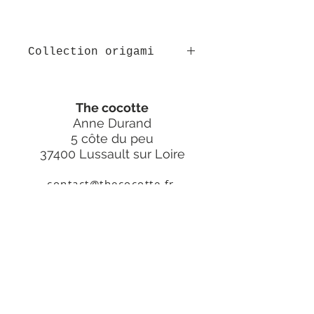
Collection origami
Boucles d'oreilles grue cercle en
origami. Boucles dormeuses en
The cocotte
acier inoxydable doré. Boucles en
papier plié (origami).Les boucles
Anne Durand
sont vernies afin de ne pas
5 côte du peu
craindre les intempéries, ne
37400 Lussault sur Loire
doivent pas être trempées dans
l'eau.
contact@thecocotte.fr
Taille : 3,5cm
Ces boucles sont fabriquées de
façon artisanale, il peut y avoir
quelques différences entre la
thecocottebijoux
photo et l'article que vous recevrez.
A propos
Contact