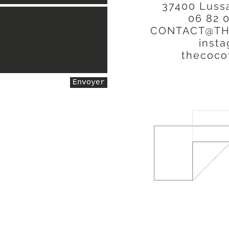
37400 Lussa
06 82 
CONTACT@TH
insta
thecoco
Envoyer