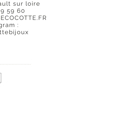
ult sur loire
09 59 60
ECOCOTTE.FR
gram :
ttebijoux