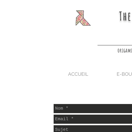
The
origami
ACCUEIL
E-BOU