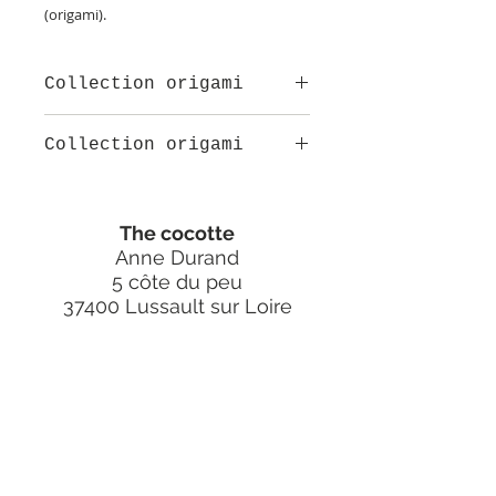
(origami).
Collection origami
Collection origami
Boucles d'oreilles flamant en
origami.Boucles dormeuses en
The cocotte
acier inoxydable. Les boucles sont
vernies afin de ne pas craindre les
Anne Durand
intempéries, ne doivent pas être
5 côte du peu
trempées dans l'eau.
37400 Lussault sur Loire
Taille : 5cm
Ces boucles sont fabriquées de
contact@thecocotte.fr
façon artisanale, il peut y avoir
quelques différences entre la
photo et l'article que vous recevrez.
thecocottebijoux