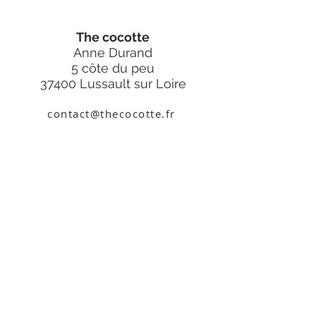
The cocotte
Anne Durand
5 côte du peu
37400 Lussault sur Loire
contact@thecocotte.fr
thecocottebijoux
A propos
Contact
Recevez nos actualités
>